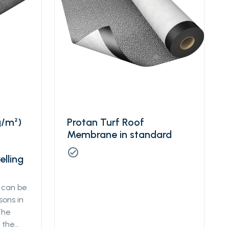
g/m²)
Protan Turf Roof
Membrane in standard
check_circle
elling
c can be
sons in
The
t the