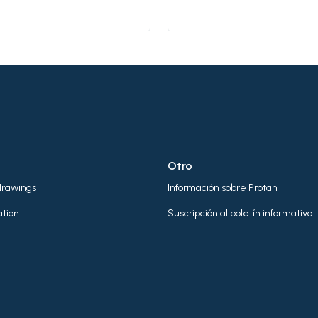
roof waterproofing m
It can be any of the
following: - separation /
migration barrier -
protection layer - slip
levelling layer.
Otro
drawings
Información sobre Protan
tion
Suscripción al boletín informativo