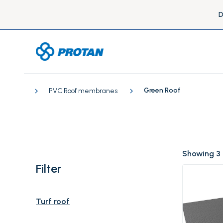
D
Green Roof
PVC Roof membranes
Showing 3
Filter
Turf roof