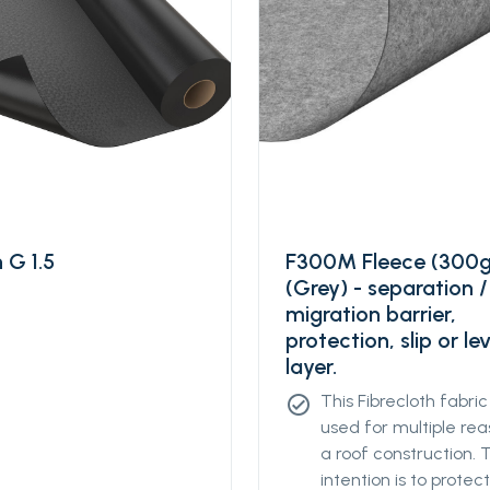
 G 1.5
F300M Fleece (300
(Grey) - separation /
migration barrier,
protection, slip or lev
layer.
This Fibrecloth fabri
check_circle
used for multiple rea
a roof construction. 
intention is to protec