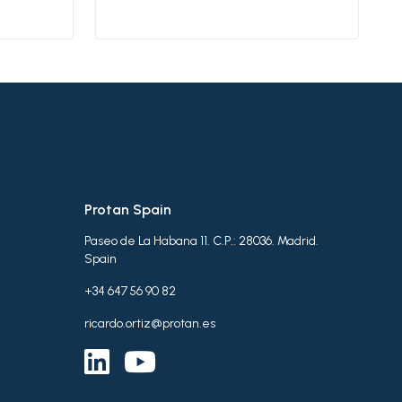
aterial.
 layer -
Protan Spain
Paseo de La Habana 11. C.P.: 28036. Madrid.
Spain
+34 647 56 90 82
ricardo.ortiz@protan.es