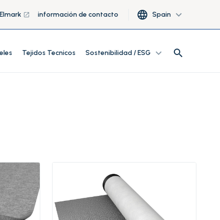
language
expand_more
 Elmark
información de contacto
Spain
launch
search
expand_more
search
eles
Tejidos Tecnicos
Sostenibilidad / ESG