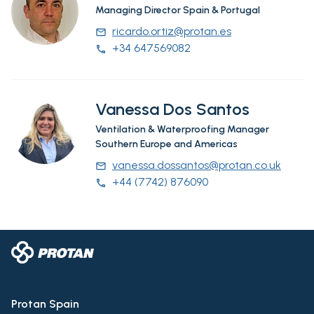
Managing Director Spain & Portugal
ricardo.ortiz@protan.es
email
+34 647569082
phone
Vanessa Dos Santos
Ventilation & Waterproofing Manager
Southern Europe and Americas
vanessa.dossantos@protan.co.uk
email
+44 (7742) 876090
phone
Protan Spain