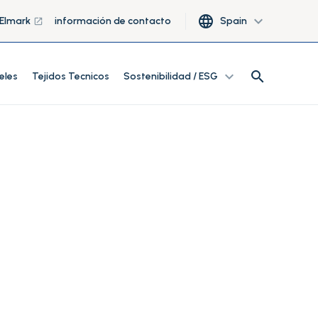
language
expand_more
 Elmark
información de contacto
Spain
launch
search
expand_more
search
eles
Tejidos Tecnicos
Sostenibilidad / ESG