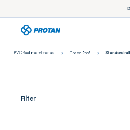
D
PVC Roof membranes
Standard rol
Green Roof
Filter