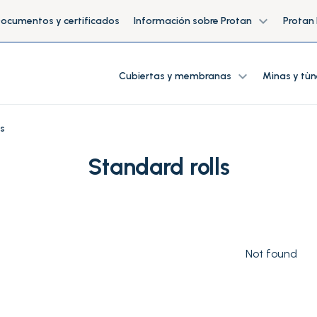
expand_more
ocumentos y certificados
Información sobre Protan
Protan
expand_more
Cubiertas y membranas
Minas y tùn
ls
Standard rolls
Not found