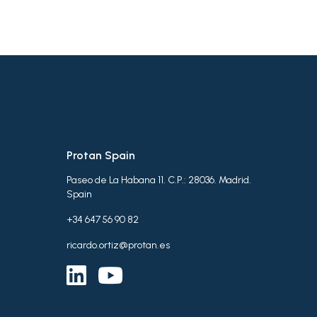
Protan Spain
Paseo de La Habana 11. C.P.: 28036. Madrid.
Spain
+34 647 56 90 82
ricardo.ortiz@protan.es