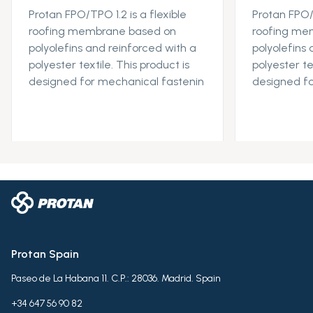
Protan FPO/TPO 1.2 is a flexible
Protan FPO/T
roofing membrane based on
roofing me
polyolefins and reinforced with a
polyolefins
polyester textile. This product is
polyester te
designed for mechanical fastenin
designed fo
Protan Spain
Paseo de La Habana 11. C.P.: 28036. Madrid. Spain
+34 647 56 90 82