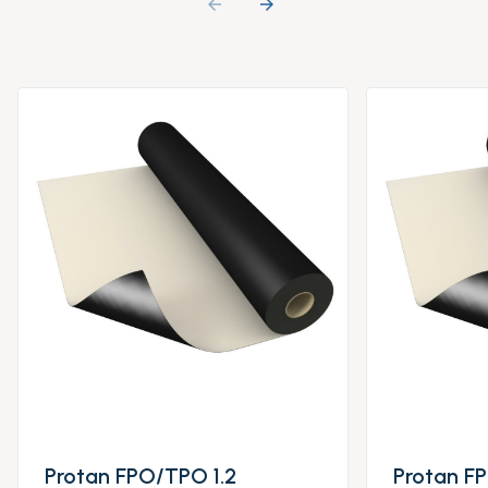
arrow_backward
arrow_forward
Protan FPO/TPO 1.2
Protan F