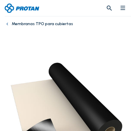
search
search
Membranas TPO para cubiertas